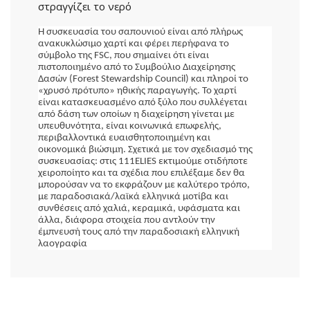
στραγγίζει το νερό
Η συσκευασία του σαπουνιού είναι από πλήρως 
ανακυκλώσιμο χαρτί και φέρει περήφανα το 
σύμβολο της FSC, που σημαίνει ότι είναι 
πιστοποιημένο από το Συμβούλιο Διαχείρησης 
Δασών (Forest Stewardship Council) και πληροί το 
«χρυσό πρότυπο» ηθικής παραγωγής. Το χαρτί 
είναι κατασκευασμένο από ξύλο που συλλέγεται 
από δάση των οποίων η διαχείρηση γίνεται με 
υπευθυνότητα, είναι κοινωνικά επωφελής, 
περιβαλλοντικά ευαισθητοποιημένη και 
οικονομικά βιώσιμη. Σχετικά με τον σχεδιασμό της 
συσκευασίας: στις 111ELIES εκτιμούμε οτιδήποτε 
χειροποίητο και τα σχέδια που επιλέξαμε δεν θα 
μπορούσαν να το εκφράζουν με καλύτερο τρόπο, 
με παραδοσιακά/λαϊκά ελληνικά μοτίβα και 
συνθέσεις από χαλιά, κεραμικά, υφάσματα και 
άλλα, διάφορα στοιχεία που αντλούν την 
έμπνευσή τους από την παραδοσιακή ελληνική 
λαογραφία